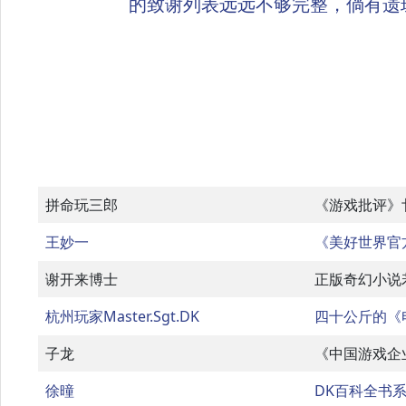
的致谢列表远远不够完整，倘有遗
拼命玩三郎
《游戏批评》
王妙一
《美好世界官
谢开来博士
正版奇幻小说
杭州玩家Master.Sgt.DK
四十公斤的《
子龙
《中国游戏企
徐曈
DK百科全书