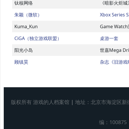
钛核网络
《暗影火炬城
朱颖（微软）
Xbox Seri
Kuma_Kun
Game Wa
CiGA（独立游戏联盟）
桌游一套
阳光小岛
世嘉Mega Dri
顾镇昊
杂志《旧游戏时代》
版权所有 游戏的人档案馆
|
地址：北京市海淀区新
编：100875