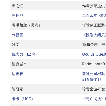
天之虹
作者独家提供的《
熊托尼
二百余本《电
卷毛菌丝（吴焘）
轩辕剑正版游
刘新童
《性别大闯关
雅文
15箱杂志、
倪志力（EZ倪）
Oculus Que
波克城市
Redmi not
边晓春
前导公司档案
剑奇侠传1》
智研家
珍贵桌游40套
卡卡（UCG）
《死亡搁浅》